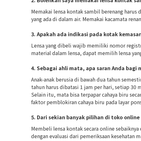
2. Bolehkah saya memakai lensa kontak sa
Memakai lensa kontak sambil berenang harus d
yang ada di dalam air. Memakai kacamata renan
3. Apakah ada indikasi pada kotak kemasa
Lensa yang dibeli wajib memiliki nomor regis
material dalam lensa, dapat memilih lensa yang
4. Sebagai ahli mata, apa saran Anda bagi m
Anak-anak berusia di bawah dua tahun semestin
tahun harus dibatasi 1 jam per hari, setiap 30
Selain itu, mata bisa terpapar cahaya biru se
faktor pemblokiran cahaya biru pada layar p
5. Dari sekian banyak pilihan di toko onli
Membeli lensa kontak secara online sebaiknya 
dengan evaluasi dari pemeriksaan kesehatan m