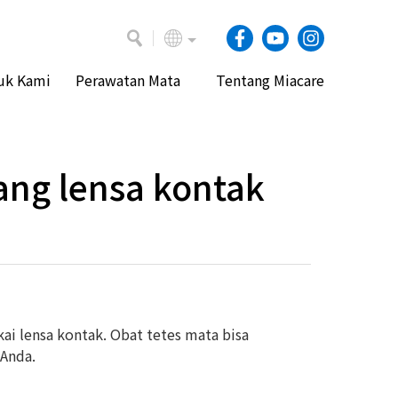
uk Kami
Perawatan Mata
Tentang Miacare
awatan Mata
Kesehatan Mata dan Lensa Kontak
ang lensa kontak
i lensa kontak. Obat tetes mata bisa
Anda.