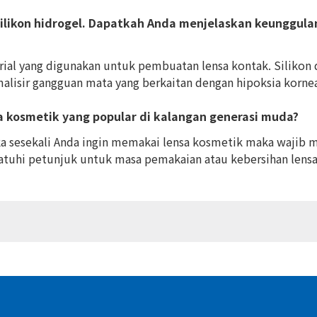
silikon hidrogel. Dapatkah Anda menjelaskan keunggulan
terial yang digunakan untuk pembuatan lensa kontak. Siliko
lisir gangguan mata yang berkaitan dengan hipoksia kornea
sa kosmetik yang popular di kalangan generasi muda?
ika sesekali Anda ingin memakai lensa kosmetik maka wajib 
tuhi petunjuk untuk masa pemakaian atau kebersihan lensa