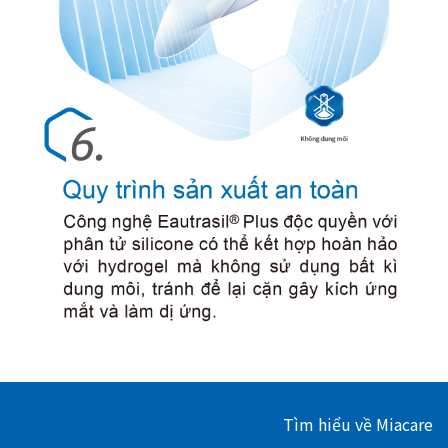
Tìm hiểu về Miacare