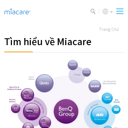
Trang Chủ
Tìm hiểu về Miacare